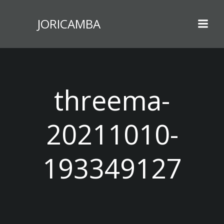
Zum
Inhalt
JORICAMBA
springen
threema-
20211010-
193349127