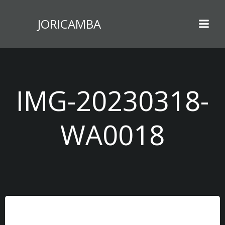
Zum
Inhalt
JORICAMBA
springen
IMG-20230318-
WA0018