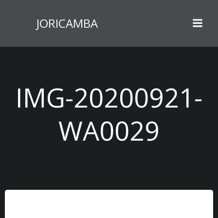
Zum
Inhalt
JORICAMBA
springen
IMG-20200921-
WA0029