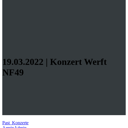
19.03.2022 | Konzert Werft
NF49
Past_Konzerte
ArminAdmin
-