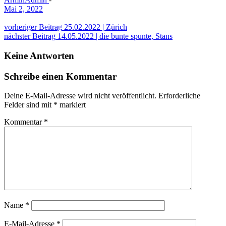
Mai 2, 2022
Beitragsnavigation
vorheriger Beitrag
25.02.2022 | Zürich
Beitragsnavigation
nächster Beitrag
14.05.2022 | die bunte spunte, Stans
Keine Antworten
Schreibe einen Kommentar
Deine E-Mail-Adresse wird nicht veröffentlicht.
Erforderliche
Felder sind mit
*
markiert
Kommentar
*
Name
*
E-Mail-Adresse
*